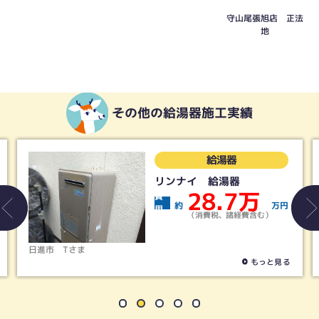
守山尾張旭店 正法
地
その他の給湯器施工実績
給湯器
リンナイ 給湯器
28.7万
費
約
万円
用
（消費税、諸経費含む）
日進市
Tさま
もっと見る