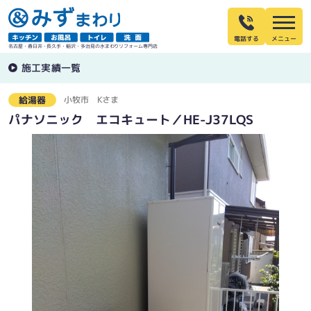
電話する
名古屋・春日井・長久手・稲沢・多治見の水まわりリフォーム専門店
施工実績一覧
小牧市
Kさま
給湯器
パナソニック エコキュート／HE-J37LQS