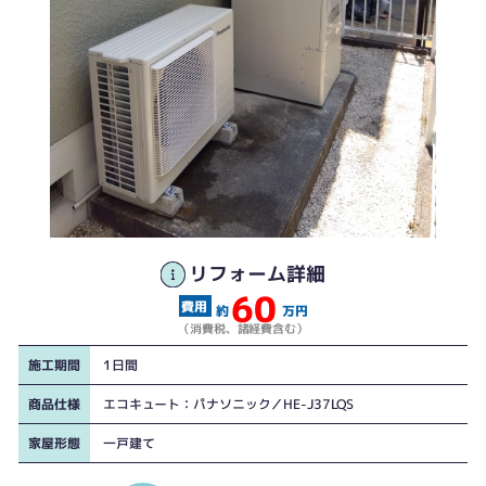
リフォーム詳細
60
約
万円
（消費税、諸経費含む）
施工期間
1日間
商品仕様
エコキュート：パナソニック／HE-J37LQS
家屋形態
一戸建て