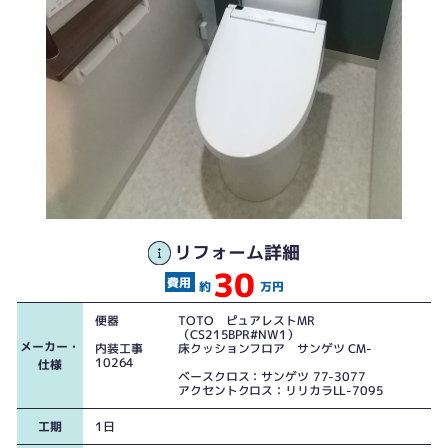
リフォーム詳細
30
手すりのために下地に補強を入れます
約
万円
便器 TOTO ピュアレストMR
（CS215BPR#NW1）
メーカー・
内装工事 床クッションフロア サンゲツ CM-
10264
仕様
ベースクロス：サンゲツ 77-3077
アクセントクロス：リリカラLL-7095
工期
1日