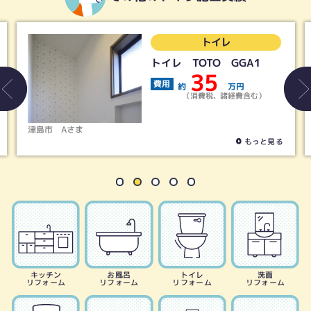
トイレ
LIXIL／アメージュ便器リ
トイレ＋シャワートイレKB
19
費用
約
万円
（消費税、諸経費含む）
春日井市
Tさま
見る
もっと見る
キッチン
お風呂
トイレ
洗面
リフォーム
リフォーム
リフォーム
リフォーム