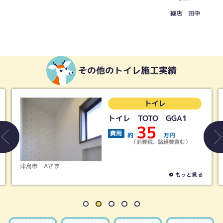
緑店 田中
その他のトイレ施工実績
トイレ
トイレ TOTO GGA1
LI
トイ
35
費用
約
万円
費用
（消費税、諸経費含む）
春日井市
Tさま
もっと見る