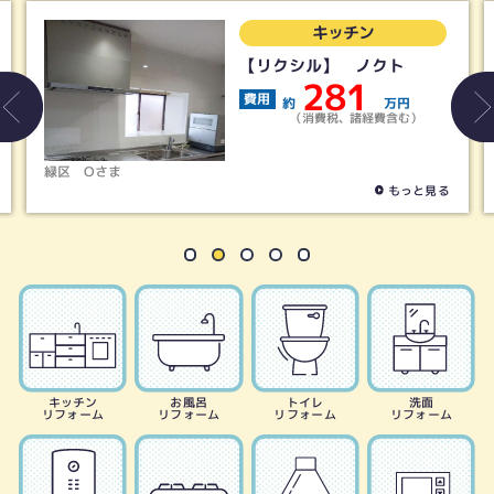
ン
キッチン
クト
【タカラ】リフィット
145
費用
万円
約
万
経費含む）
（消費税、諸経費含
名古屋市天白区
Hさま
もっと見る
も
キッチン
お風呂
トイレ
洗面
リフォーム
リフォーム
リフォーム
リフォーム