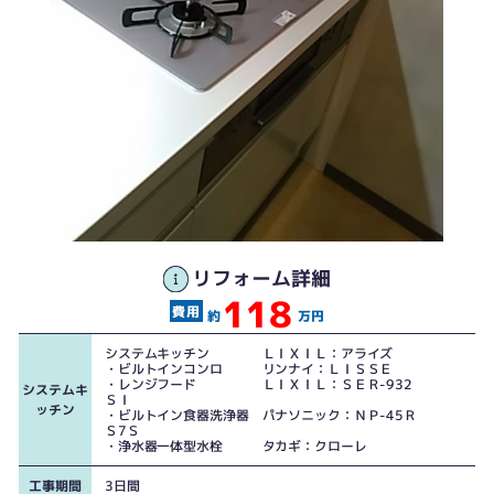
約20年もののコンロです、取替時期ではあります
リフォーム詳細
118
このコンロ、自動で焼き加減をコントロール 焼き魚も自動で焼き上げてくれ
約
万円
る優れものです
システムキッチン ＬＩＸＩＬ：アライズ
・ビルトインコンロ リンナイ：ＬＩＳＳＥ
・レンジフード ＬＩＸＩＬ：ＳＥＲ-932
システムキ
ＳＩ
ッチン
・ビルトイン食器洗浄器 パナソニック：ＮＰ-45Ｒ
当然、レンジフードも同期生でした
Ｓ7Ｓ
・浄水器一体型水栓 タカギ：クローレ
工事期間
3日間