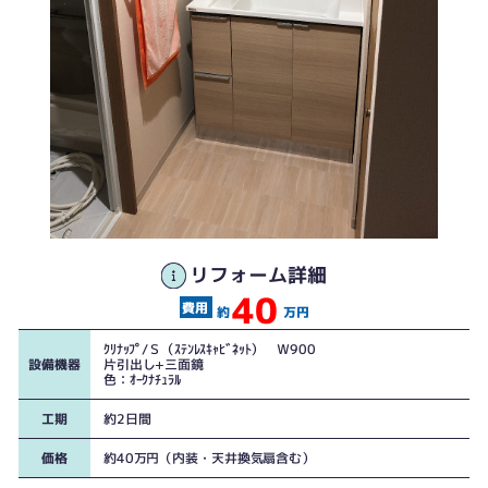
リフォーム詳細
40
約
万円
ｸﾘﾅｯﾌﾟ/Ｓ（ｽﾃﾝﾚｽｷｬﾋﾞﾈｯﾄ） Ｗ900
設備機器
片引出し+三面鏡
色：ｵｰｸﾅﾁｭﾗﾙ
工期
約2日間
価格
約40万円（内装・天井換気扇含む）