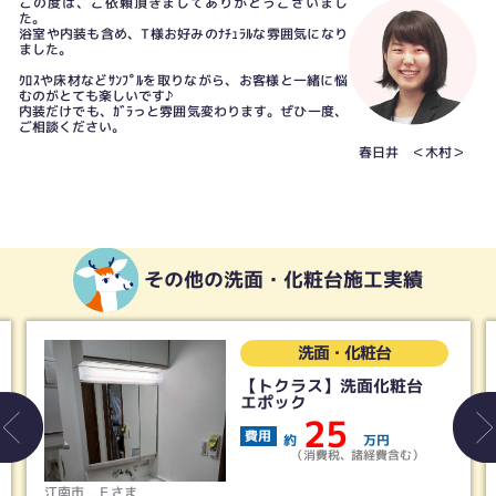
この度は、ご依頼頂きましてありがとうございまし
た。
浴室や内装も含め、T様お好みのﾅﾁｭﾗﾙな雰囲気になり
ました。
ｸﾛｽや床材などｻﾝﾌﾟﾙを取りながら、お客様と一緒に悩
むのがとても楽しいです♪
内装だけでも、ｶﾞﾗっと雰囲気変わります。ぜひ一度、
ご相談ください。
春日井 ＜木村＞
その他の洗面・化粧台施工実績
面・化粧台
洗面・
ス】洗面化粧台
【LIXIL】洗
レヴィ
25
36
費用
万円
約
費税、諸経費含む）
（消費税、
清須市
Ｍさま