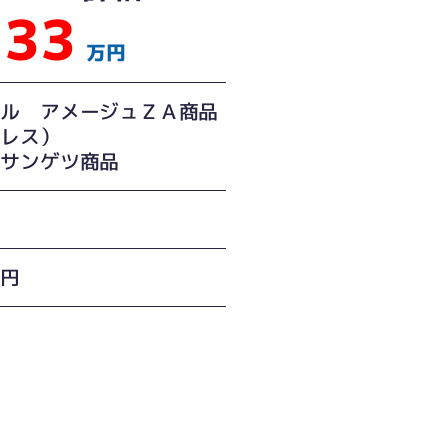
33
万円
シル アメージュＺＡ商品
チレス）
 サンゲツ商品
間
万円