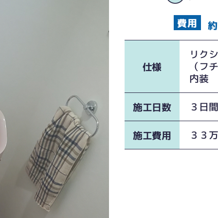
約
リク
（フ
仕様
内装
３日
施工日数
３３
施工費用