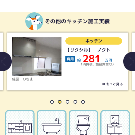
その他のキッチン施工実績
キッチン
ト
【タカラ】リフィット
145
費用
万円
約
万円
含む）
（消費税、諸経費含む）
名古屋市天白区
Hさま
もっと見る
もっと