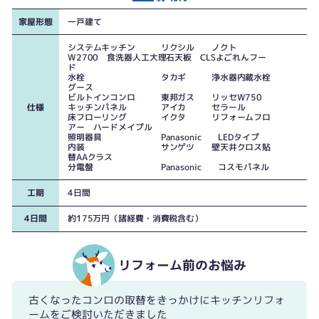
家屋形態
一戸建て
回路が足らず分電盤の外にもブレーカーが設置されていました
システムキッチン リクシル ノクト
W2700 食洗器人工大理石天板 CLSよごれんフー
ド
水栓 タカギ 浄水器内蔵水栓
グース
ビルトインコンロ 東邦ガス リッセW750
仕様
キッチンパネル アイカ セラール
床フローリング イクタ リフォームフロ
アー ハードメイプル
照明器具 Panasonic LEDタイプ
内装 サンゲツ 壁天井クロス貼
替AAクラス
分電盤 Panasonic コスモパネル
工期
4日間
4日間
約175万円（諸経費・消費税含む）
リフォーム前のお悩み
古くなったコンロの取替をきっかけにキッチンリフォ
ームをご検討いただきました