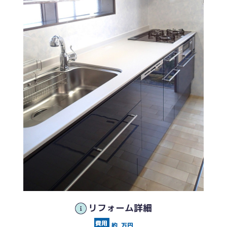
20年近く使用したコンロ
ベイクドキャメル色のガラストップは落ち着いた印象に
リフォーム詳細
約
万円