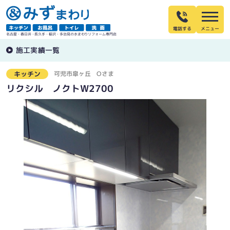
電話する
名古屋・春日井・長久手・稲沢・多治見の水まわりリフォーム専門店
施工実績一覧
可児市皐ヶ丘
Oさま
キッチン
リクシル ノクトW2700
扉の建付けも悪くなっていました
たっぷりの収納