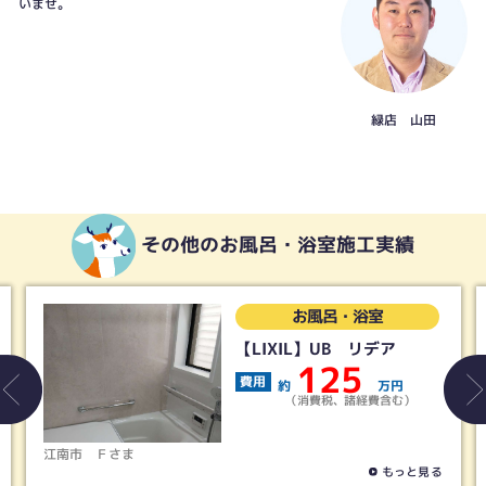
いませ。
緑店 山田
その他のお風呂・浴室施工実績
お風呂・浴室
【LIXIL】UB リデア
125
費用
約
万円
（消費税、諸経費含む）
江南市
Ｆさま
もっと見る