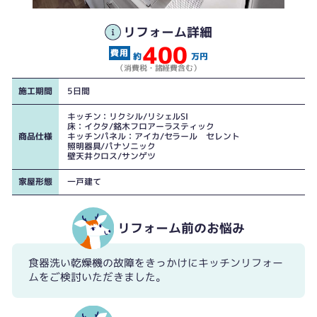
熱・キズ・汚れに強いセラミックトップ天板
リフォーム詳細
400
約
万円
（消費税・諸経費含む）
施工期間
5日間
キッチン：リクシル/リシェルSI
床：イクタ/銘木フロアーラスティック
商品仕様
キッチンパネル：アイカ/セラール セレント
照明器具/パナソニック
壁天井クロス/サンゲツ
家屋形態
一戸建て
リフォーム前のお悩み
食器洗い乾燥機の故障をきっかけにキッチンリフォー
収納部には家電収納もあり
ムをご検討いただきました。