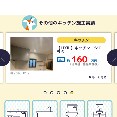
その他のキッチン施工実績
キッチン
【LIXIL】キッチン シエ
ラＳ
160
費用
約
万円
（消費税、諸経費含む）
Iさま
稲沢市
Tさ
もっと見る