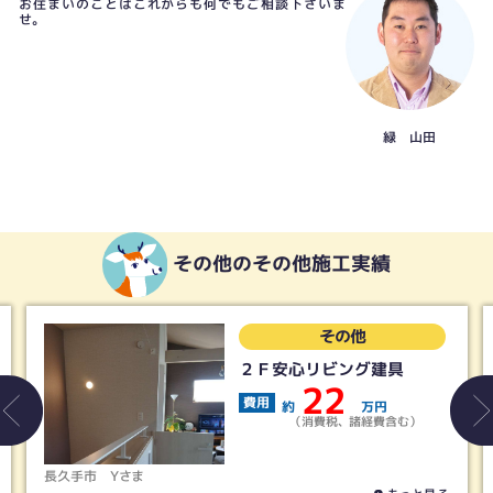
お住まいのことはこれからも何でもご相談下さいま
せ。
緑 山田
その他のその他施工実績
その他
２Ｆ安心リビング建具
22
費用
約
万円
（消費税、諸経費含む）
市
Yさま
春日井市
H