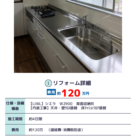
リフォーム詳細
120
約
万円
仕様・設備
【LIXIL】シエラ W2900 背面収納共
【内装工事】天井・壁ｸﾛｽ張替 床ｸｯｼｮﾝﾌﾛｱ張替
機器
施工期間
約4日間
費用
約120万 （諸経費･消費税別途）