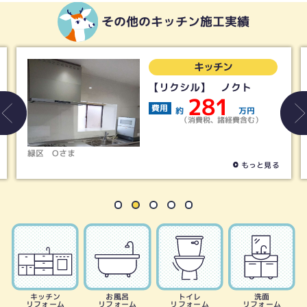
その他のキッチン施工実績
キッチン
クシル】 ノクト
【タカラ
281
費用
約
万円
約
（消費税、諸経費含む）
（消
名古屋市天白区
Hさま
もっと見る
キッチン
お風呂
トイレ
洗面
リフォーム
リフォーム
リフォーム
リフォーム