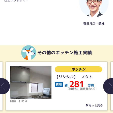
仕上がりました！
春日井店 舘林
その他のキッチン施工実績
キッチン
【リクシル】 ノクト
281
費用
約
万円
（消費税、諸経費含む）
緑区
Oさま
もっと見る