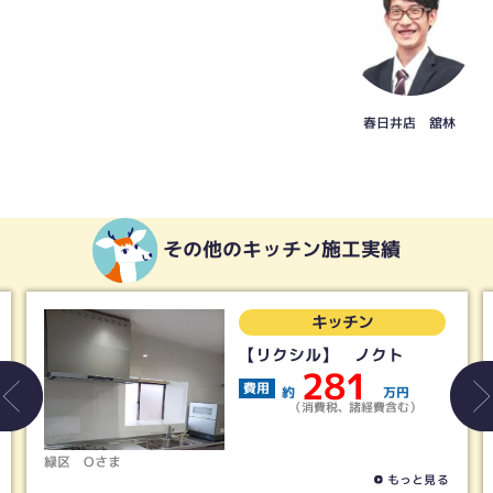
春日井店 舘林
その他のキッチン施工実績
キッチン
【リクシル】 ノクト
281
費用
約
万円
（消費税、諸経費含む）
緑区
Oさま
名古屋
もっと見る