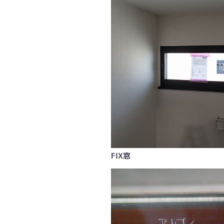
アルゴンガス入りLow-E複層ガラス
FIX窓