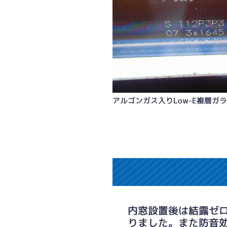
アルゴンガス入りLow-E複層ガ
内窓設置後は結露ゼ
りました。また防音