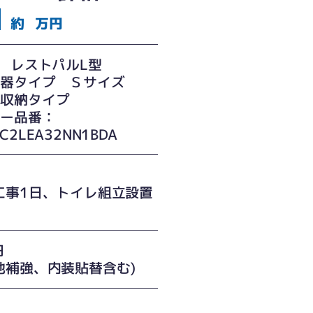
約
万円
O レストパルL型
い器タイプ Ｓサイズ
ム収納タイプ
カー品番：
C2LEA32NN1BDA
工事1日、トイレ組立設置
円
地補強、内装貼替含む)