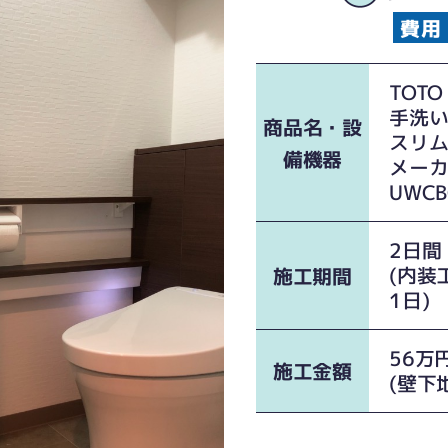
TOT
手洗
商品名・設
スリ
備機器
メー
UWCB
2日間
(内装
施工期間
1日)
56万
施工金額
(壁下