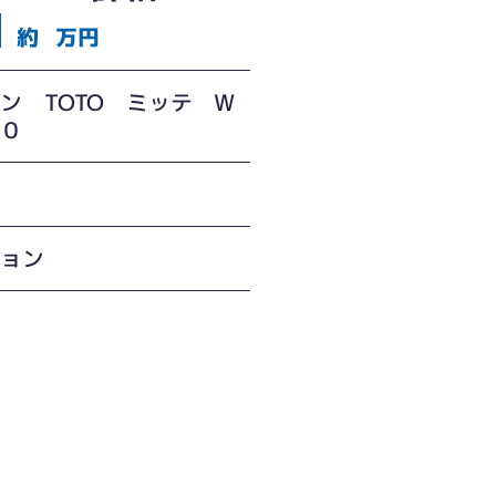
約
万円
ン TOTO ミッテ W
００
間
ション