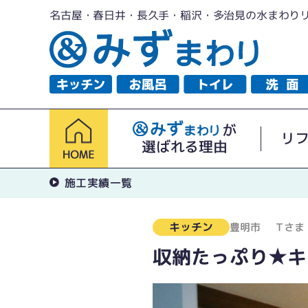
名古屋・春日井・長久手・稲沢・多治見の水まわり
が
リ
選ばれる理由
施工実績一覧
キッチン
豊明市
Ｔさま
収納たっぷり★キ