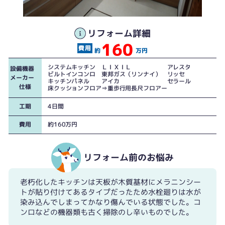
水栓部部は水が染み込んでしまってフワフワ動く状態でした
リフォーム詳細
160
約
万円
システムキッチン ＬＩＸＩＬ アレスタ
設備機器
ビルトインコンロ 東邦ガス（リンナイ） リッセ
メーカー
キッチンパネル アイカ セラール
仕様
床クッションフロア⇒重歩行用長尺フロアー
工期
4日間
費用
約160万円
リフォーム前のお悩み
老朽化したキッチンは天板が木質基材にメラニンシー
壁から壁まで隙間なくジャストフィットで設計
トが貼り付けてあるタイプだったため水栓廻りは水が
きれいに使っていてもそろそろ寿命の機器類
染み込んでしまってかなり傷んでいる状態でした。コ
ンロなどの機器類も古く掃除のし辛いものでした。