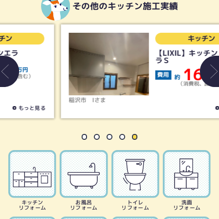
その他のキッチン施工実績
キッチン
【LIXIL】キッチン シエ
ラＳ
160
費用
約
万円
（消費税、諸経費含む）
稲沢市
Iさま
もっと見る
キッチン
お風呂
トイレ
洗面
リフォーム
リフォーム
リフォーム
リフォーム