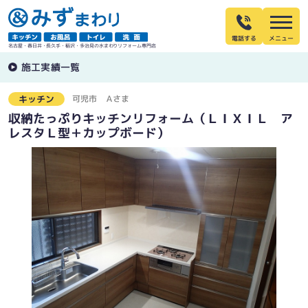
電話する
名古屋・春日井・長久手・稲沢・多治見の水まわりリフォーム専門店
施工実績一覧
可児市
Ａさま
キッチン
収納たっぷりキッチンリフォーム（ＬＩＸＩＬ ア
レスタＬ型＋カップボード）