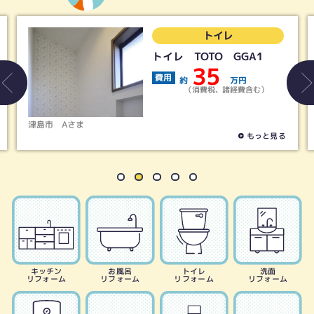
トイレ
トイレ TOTO GGA1
35
費用
約
万円
（消費税、諸経費含む）
島市
Aさま
春日井市
もっと見る
キッチン
お風呂
トイレ
洗面
リフォーム
リフォーム
リフォーム
リフォーム