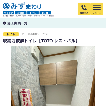
電話する
名古屋・春日井・長久手・稲沢・多治見の水まわりリフォーム専門店
施工実績一覧
名古屋市緑区
Iさま
トイレ
収納力抜群トイレ【TOTO レストパル】