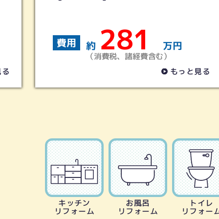
145
費用
万円
約
万
）
（消費税、諸経費含む）
もっと見る
も
キッチン
お風呂
トイレ
リフォーム
リフォーム
リフォー