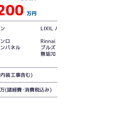
200
万円
チン LIXIL ﾉ
コンロ Rinnai
チンパネル ブルズ
装 無垢ﾌﾛ
(内装工事含む)
0万(諸経費･消費税込み)