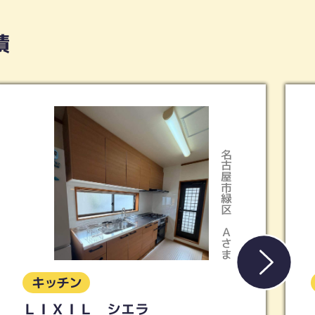
績
稲沢市
Iさま
キッチン
【LIXIL】キッチン シエラＳ