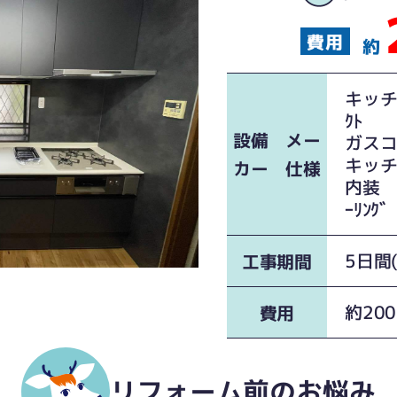
約
キッ
ｸﾄ
設備 メー
ガス
キッ
カー 仕様
内
ｰﾘﾝｸﾞ
5日間
工事期間
約20
費用
リフォーム前のお悩み