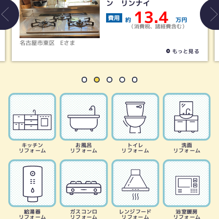
ス（リンナイ製）リッセ
25.9
費用
約
万円
（消費税、諸経費含む）
名古屋市昭和区
Nさま
もっと見る
キッチン
お風呂
トイレ
洗面
リフォーム
リフォーム
リフォーム
リフォーム
給湯器
ガスコンロ
レンジフード
浴室暖房
リフォーム
リフォーム
リフォーム
リフォーム