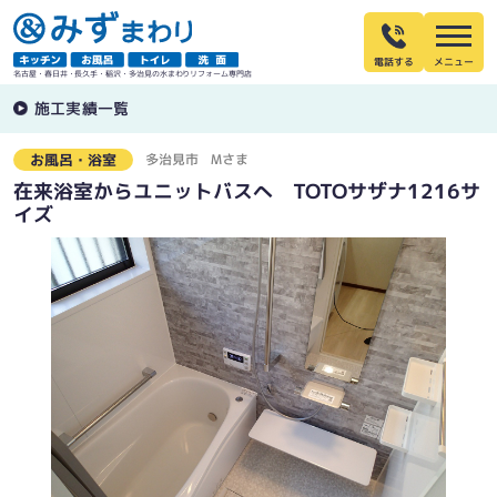
電話する
名古屋・春日井・長久手・稲沢・多治見の水まわりリフォーム専門店
施工実績一覧
多治見市
Mさま
お風呂・浴室
在来浴室からユニットバスへ TOTOサザナ1216サ
イズ