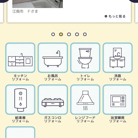
江南市
Ｆさま
稲
もっと見る
キッチン
お風呂
トイレ
洗面
リフォーム
リフォーム
リフォーム
リフォーム
給湯器
ガスコンロ
レンジフード
浴室暖房
リフォーム
リフォーム
リフォーム
リフォーム