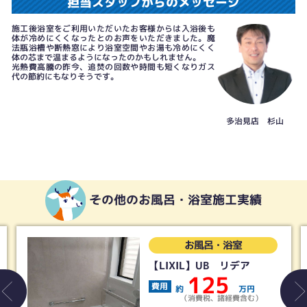
担当スタッフからのメッセージ
施工後浴室をご利用いただいたお客様からは入浴後も
体が冷めにくくなったとのお声をいただきました。魔
法瓶浴槽や断熱窓により浴室空間やお湯も冷めにくく
体の芯まで温まるようになったのかもしれません。
光熱費高騰の昨今、追焚の回数や時間も短くなりガス
代の節約にもなりそうです。
多治見店 杉山
その他のお風呂・浴室施工実績
お風呂・浴室
【LIXIL】UB リデア
125
費用
約
万円
（消費税、諸経費含む）