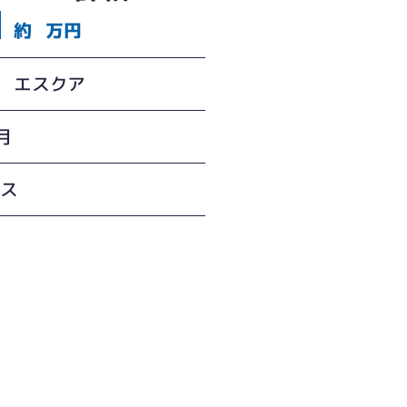
約
万円
O エスクア
月
ィス