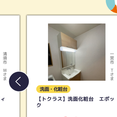
一宮市
Ｔさま
洗面・化粧台
【トクラス】洗面化粧台 エポッ
ク