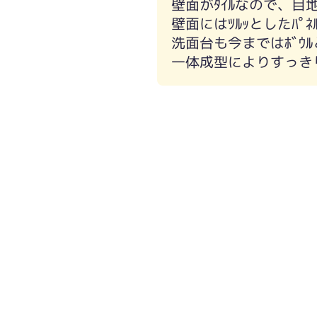
壁面がﾀｲﾙなので、
壁面にはﾂﾙｯとしたﾊﾟ
洗面台も今まではﾎﾞｳ
一体成型によりすっき