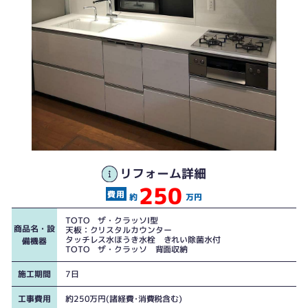
キッチン側
リフォーム詳細
250
キッチン側①
約
万円
TOTO ザ・クラッソI型
商品名・設
天板：クリスタルカウンター
タッチレス水ほうき水栓 きれい除菌水付
備機器
TOTO ザ・クラッソ 背面収納
施工期間
7日
工事費用
約250万円(諸経費･消費税含む)