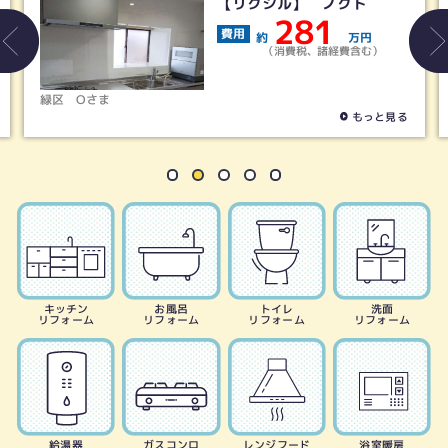
【リクシル】 ノクト
281
費用
約
万円
（消費税、諸経費含む）
名古屋市天白区
H
もっと見る
キッチン
お風呂
トイレ
洗面
リフォーム
リフォーム
リフォーム
リフォーム
給湯器
ガスコンロ
レンジフード
浴室暖房