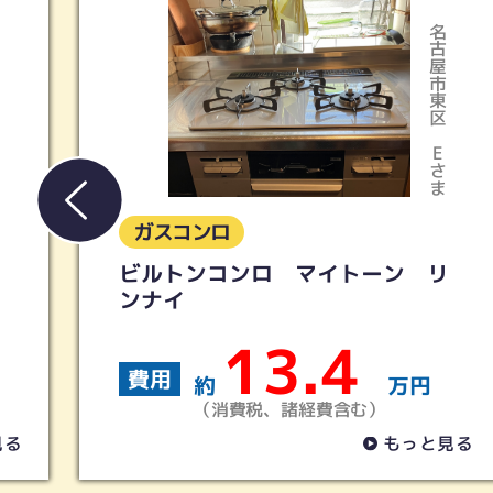
名
名古屋市東区
Eさま
ガスコンロ
ン リ
コンロ台取替工事 東邦ガス（
ンナイ製）リッセ
25.9
費用
万円
約
万
（消費税、諸経費含む）
もっと見る
もっ