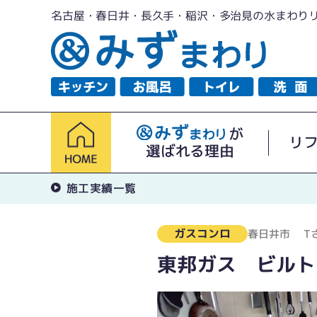
名古屋・春日井・長久手・稲沢・多治見の水まわり
が
リ
選ばれる理由
施工実績一覧
ガスコンロ
春日井市
T
東邦ガス ビルトイ