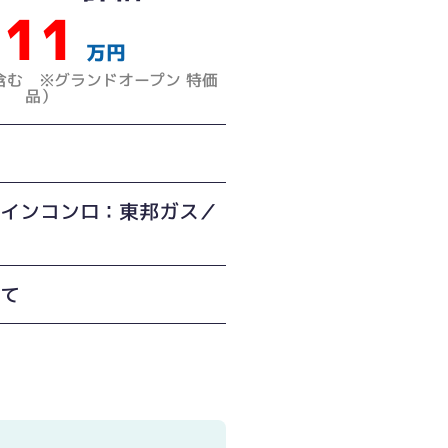
11
万円
含む ※グランドオープン 特価
品）
トインコンロ：東邦ガス／
建て