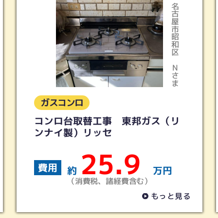
古屋市昭和区
名古屋市東区
T様さま
Nさま
ガスコンロ
リ
東邦ガス（パロマ製）ビルトイン
コンロ フェイシスグランド
16.1
費用
円
約
万円
（消費税、諸経費含む）
と見る
もっと見