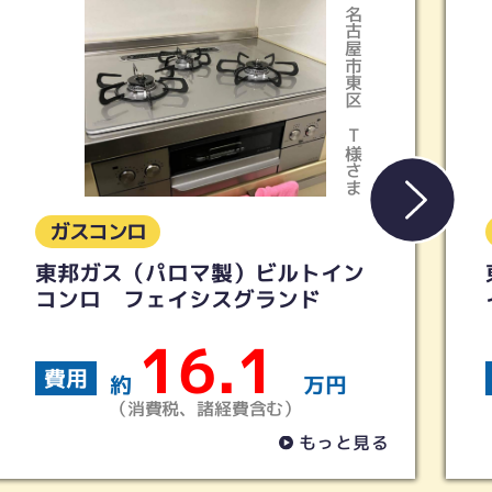
春日井市
Gさま
ガスコンロ
東邦ガス ビルトインコンロ/マ
イトーン
12
費用
約
万円
（消費税、諸経費含む）
る
もっと見る