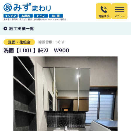
電話する
名古屋・春日井・長久手・稲沢・多治見の水まわりリフォーム専門店
施工実績一覧
緑区曽根
Sさま
洗面・化粧台
洗面【LIXIL】ﾙﾐｼｽ W900