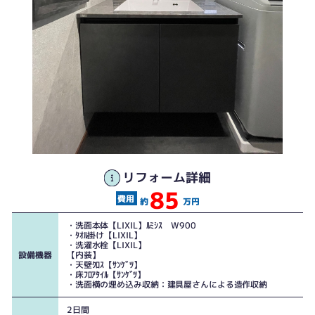
リフォーム詳細
85
約
万円
・洗面本体【LIXIL】ﾙﾐｼｽ W900
・ﾀｵﾙ掛け【LIXIL】
・洗濯水栓【LIXIL】
設備機器
【内装】
・天壁ｸﾛｽ【ｻﾝｹﾞﾂ】
・床ﾌﾛｱﾀｲﾙ【ｻﾝｹﾞﾂ】
・洗面横の埋め込み収納：建具屋さんによる造作収納
2日間