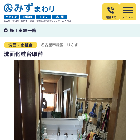
電話する
名古屋・春日井・長久手・稲沢・多治見の水まわりリフォーム専門店
施工実績一覧
名古屋市緑区
Ｕさま
洗面・化粧台
洗面化粧台取替