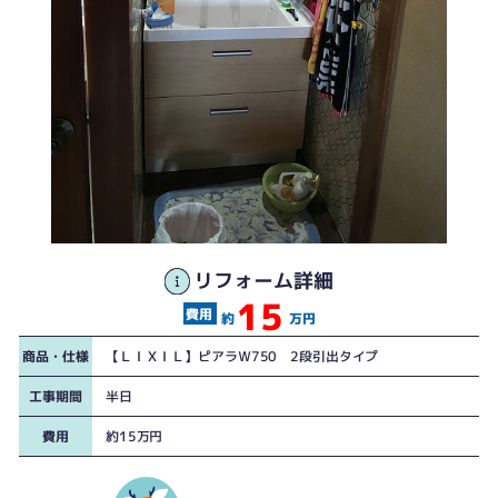
リフォーム詳細
15
約
万円
商品・仕様
【ＬＩＸＩＬ】ピアラＷ750 2段引出タイプ
工事期間
半日
費用
約15万円