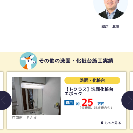
緑店 北脇
その他の洗面・化粧台施工実績
洗面・化粧台
【トクラス】洗面化粧台
エポック
25
費用
約
万円
（消費税、諸経費含む）
清須市
Ｍさま
もっと見る