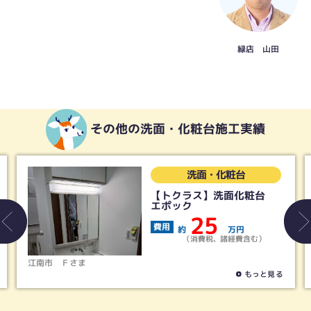
緑店 山田
その他の洗面・化粧台施工実績
洗面・化粧台
【トクラス】洗面化粧台
エポック
25
費用
約
万円
（消費税、諸経費含む）
江南市
Ｆさま
清
もっと見る