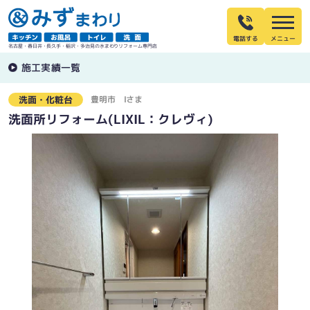
電話する
名古屋・春日井・長久手・稲沢・多治見の水まわりリフォーム専門店
施工実績一覧
豊明市
Iさま
洗面・化粧台
洗面所リフォーム(LIXIL：クレヴィ)