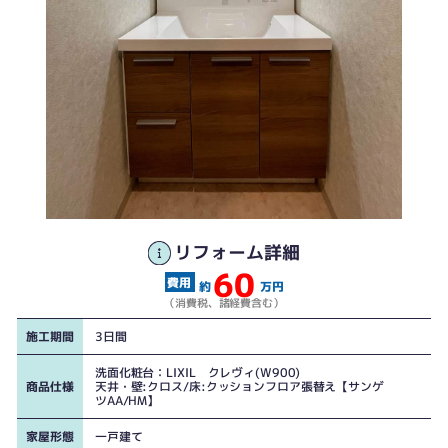
リフォーム詳細
60
工事前
工事前
約
万円
（消費税、諸経費含む）
施工期間
3日間
洗面化粧台：LIXIL クレヴィ(W900)
商品仕様
天井・壁:クロス/床:クッションフロア張替え【サンゲ
ツAA/HM】
家屋形態
一戸建て