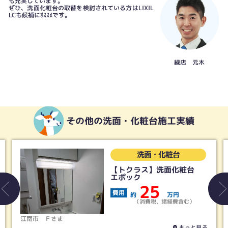
も充実しています。
ぜひ、洗面化粧台の取替を検討されている方はLIXIL
LCも候補にｵｽｽﾒです。
緑店 元木
その他の洗面・化粧台施工実績
洗面・化粧台
【トクラス】洗面化粧台
エポック
25
費用
約
万円
（消費税、諸経費含む）
Ｆさま
清須市
Ｍさま
もっと見る