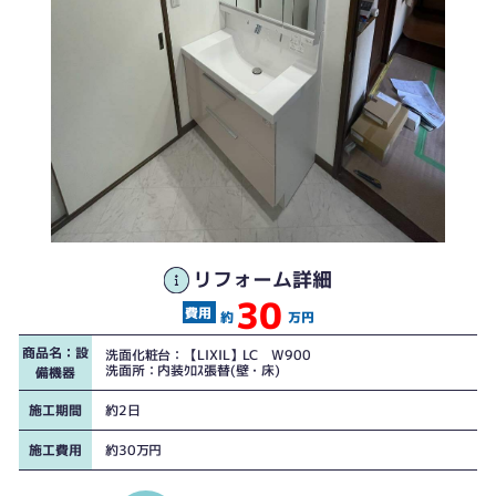
リフォーム詳細
30
洗面化粧台
洗面化粧台
約
万円
商品名：設
洗面化粧台：【LIXIL】LC W900
洗面所：内装ｸﾛｽ張替(壁・床)
備機器
施工期間
約2日
施工費用
約30万円