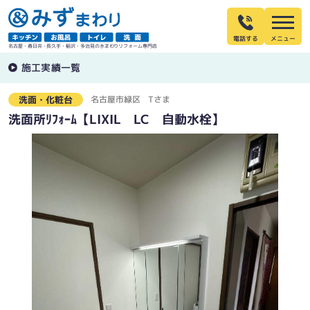
電話する
名古屋・春日井・長久手・稲沢・多治見の水まわりリフォーム専門店
施工実績一覧
名古屋市緑区
Tさま
洗面・化粧台
洗面所ﾘﾌｫｰﾑ【LIXIL LC 自動水栓】