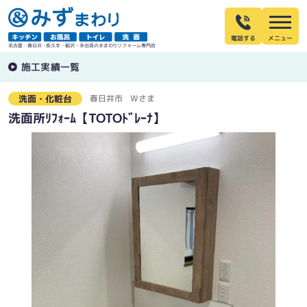
電話する
名古屋・春日井・長久手・稲沢・多治見の水まわりリフォーム専門店
施工実績一覧
春日井市
Wさま
洗面・化粧台
洗面所ﾘﾌｫｰﾑ【TOTOﾄﾞﾚｰﾅ】