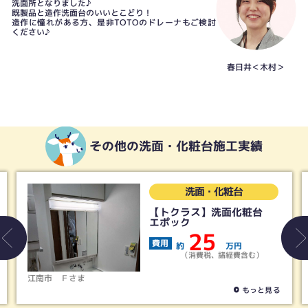
洗面所となりました♪
既製品と造作洗面台のいいとこどり！
造作に憧れがある方、是非TOTOのドレーナもご検討
ください♪
春日井＜木村＞
その他の洗面・化粧台施工実績
洗面・化粧台
【トクラス】洗面化粧台
エポック
25
費用
約
万円
（消費税、諸経費含む）
江南市
Ｆさま
もっと見る