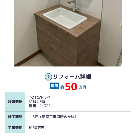
リフォーム詳細
50
約
万円
TOTO/ﾄﾞﾚｰﾅ
設備機器
ﾊﾟﾈﾙ：ｱｲｶ
照明：ｺｲｽﾞﾐ
施工期間
1.5日（浴室工事同時のため）
工事費用
約50万円