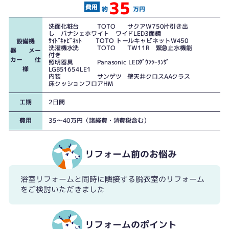
35
約
万円
洗面化粧台 TOTO サクアW750片引き出
し パナシェホワイト ワイドLED3面鏡
ｻｲﾄﾞｷｬﾋﾞﾈｯﾄ TOTO トールキャビネットW450
設備機
洗濯機水洗 TOTO TW11R 緊急止水機能
器 メー
付き
カー 仕
照明器具 Panasonic LEDﾀﾞｳﾝｼｰﾘﾝｸﾞ
様
LGB51654LE1
内装 サンゲツ 壁天井クロスAAクラス
床クッションフロアHM
工期
2日間
費用
35～40万円（諸経費・消費税含む）
リフォーム前のお悩み
浴室リフォームと同時に隣接する脱衣室のリフォーム
をご検討いただきました
リフォームのポイント