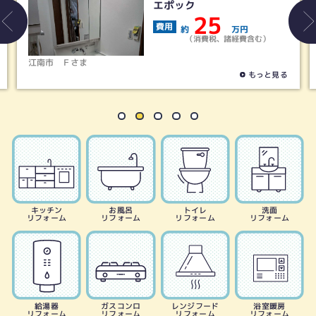
エポック
25
費用
約
万円
（消費税、諸経費含む）
江南市
Ｆさま
清
もっと見る
キッチン
お風呂
トイレ
洗面
リフォーム
リフォーム
リフォーム
リフォーム
給湯器
ガスコンロ
レンジフード
浴室暖房
リフォーム
リフォーム
リフォーム
リフォーム