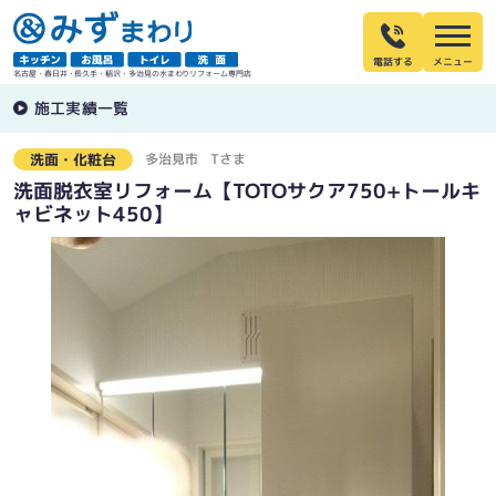
電話する
名古屋・春日井・長久手・稲沢・多治見の水まわりリフォーム専門店
施工実績一覧
多治見市
Tさま
洗面・化粧台
洗面脱衣室リフォーム【TOTOサクア750+トールキ
ャビネット450】