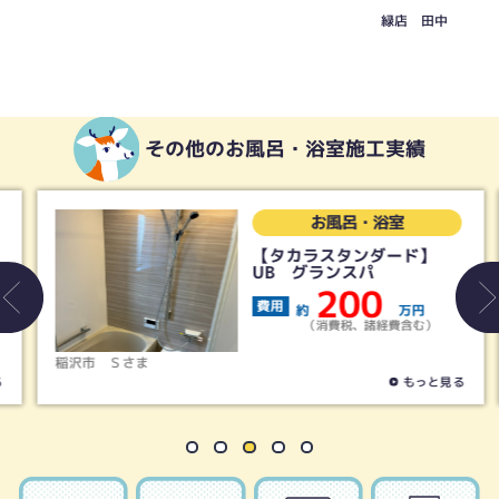
緑店 田中
その他のお風呂・浴室施工実績
お風呂・浴室
【タカラスタンダード】
UB グランスパ
200
費用
約
万円
（消費税、諸経費含む）
稲沢市
Ｓさま
もっと見る