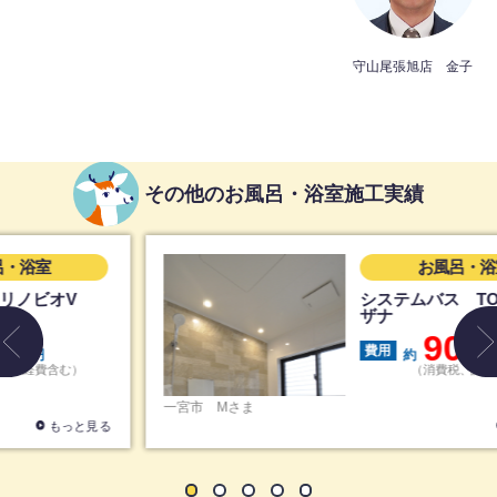
守山尾張旭店 金子
その他のお風呂・浴室施工実績
お風呂・浴室
システムバス TOTO サ
ザナ
90
費用
約
万円
（消費税、諸経費含む）
一宮市
Mさま
もっと見る