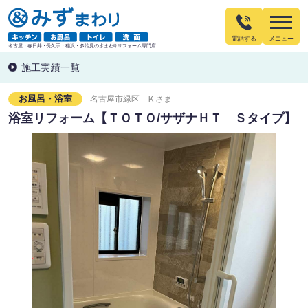
電話する
名古屋・春日井・長久手・稲沢・多治見の水まわりリフォーム専門店
施工実績一覧
お風呂・浴室
名古屋市緑区
Ｋさま
浴室リフォーム【ＴＯＴＯ/サザナＨＴ Ｓタイプ】