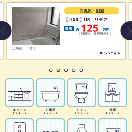
お風呂・浴室
お風
IL】UB リデア
【タカラス
UB グラン
125
2
万円
費用
（消費税、諸経費含む）
約
（消費
稲沢市
Ｓさま
もっと見る
キッチン
お風呂
トイレ
洗面
リフォーム
リフォーム
リフォーム
リフォーム