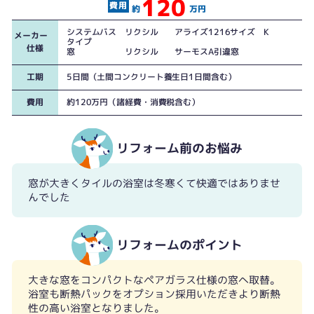
120
約
万円
システムバス リクシル アライズ1216サイズ K
メーカー
タイプ
仕様
窓 リクシル サーモスA引違窓
工期
5日間（土間コンクリート養生日1日間含む）
費用
約120万円（諸経費・消費税含む）
大きすぎて寒さの原因の一つとなっていた窓
リフォーム前のお悩み
まる洗いカウンターは取り外しができるので汚れが溜まりやすい場所もしっか
り掃除できます
窓が大きくタイルの浴室は冬寒くて快適ではありませ
んでした
リフォームのポイント
大きな窓をコンパクトなペアガラス仕様の窓へ取替。
浴室も断熱パックをオプション採用いただきより断熱
性の高い浴室となりました。