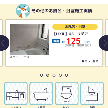
その他のお風呂・浴室施工実績
お風呂・浴室
【LIXIL】UB リデア
125
費用
約
万円
（消費税、諸経費含む）
江南市
Ｆさま
もっと見る
キッチン
お風呂
トイレ
洗面