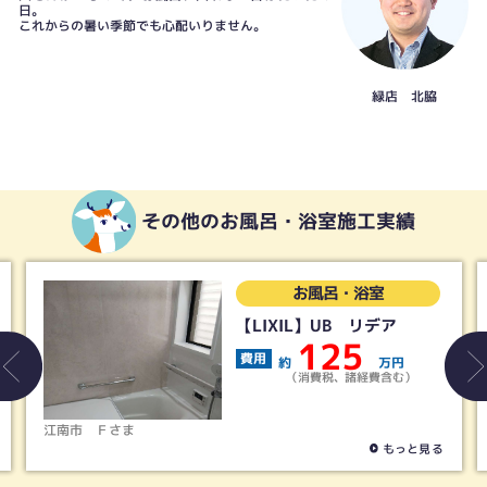
日。
これからの暑い季節でも心配いりません。
緑店 北脇
その他のお風呂・浴室施工実績
お風呂・浴室
【LIXIL】UB リデア
125
費用
約
万円
（消費税、諸経費含む）
江南市
Ｆさま
もっと見る