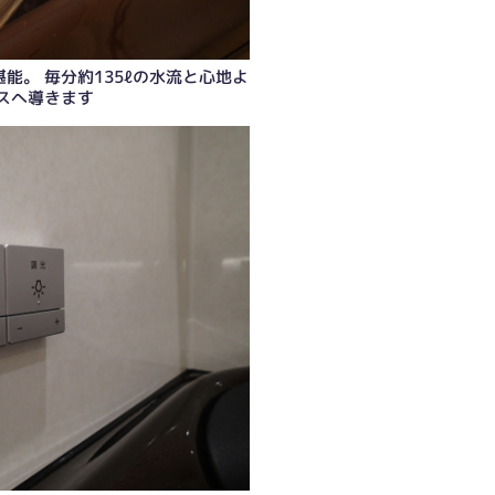
能。 毎分約135ℓの水流と心地よ
スへ導きます