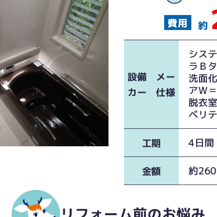
約
シス
ラＢタ
設備 メー
洗面
アＷ＝
カー 仕様
脱衣
ベリ
4日間
工期
約26
金額
リフォーム前のお悩み