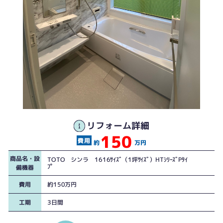
リフォーム詳細
150
約
万円
アクセントパネル（アジャックスホワイト）
商品名・設
TOTO シンラ 1616ｻｲｽﾞ（1坪ｻｲｽﾞ）HTｼﾘｰｽﾞPﾀｲ
ﾌﾟ
備機器
費用
約150万円
工期
3日間