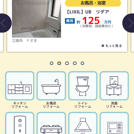
お風呂・浴室
【LIXIL】UB リデア
125
費用
約
万円
（消費税、諸経費含む）
江南市
Ｆさま
もっと見る
キッチン
お風呂
トイレ
洗面
リフォーム
リフォーム
リフォーム
リフォーム