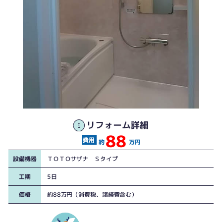
リフォーム詳細
88
約
万円
設備機器
ＴＯＴＯサザナ Ｓタイプ
工期
5日
価格
約88万円（消費税、諸経費含む）