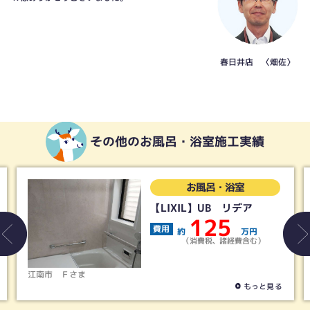
春日井店 〈畑佐〉
その他のお風呂・浴室施工実績
お風呂・浴室
【LIXIL】UB リデア
125
費用
約
万円
（消費税、諸経費含む）
江南市
Ｆさま
もっと見る