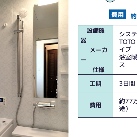
約
設備機
シ
器
TO
イプ
メーカ
浴室
ー
ス HB
仕様
3日間
工期
約77
費用
途）