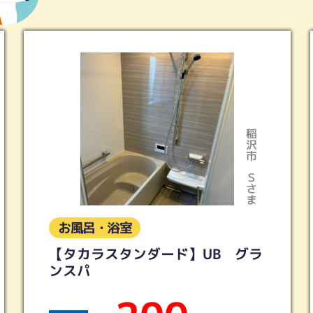
稲沢市
Ｓさま
お風呂・浴室
ド】UB グラ
ＬＩＸＩＬ スパージュ