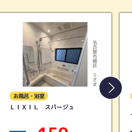
名古屋市緑区
Ｓさま
お風呂・浴室
【リクシル】リノビオV 12
イズ