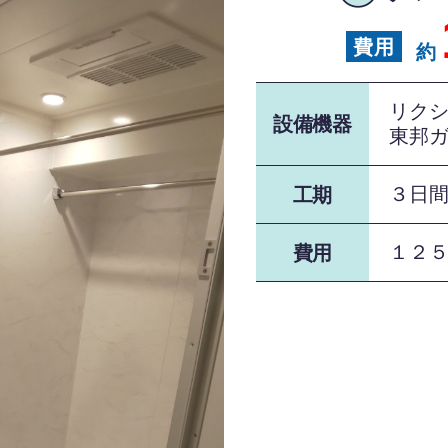
約
リク
設備機器
東邦
３日
工期
１２
費用