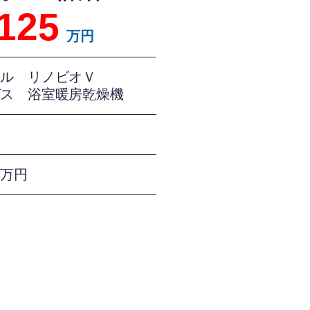
125
万円
シル リノビオＶ
ガス 浴室暖房乾燥機
間
５万円