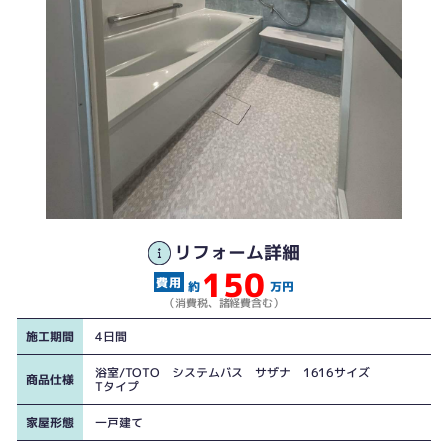
リフォーム詳細
150
工事後
約
万円
（消費税、諸経費含む）
施工期間
4日間
浴室/TOTO システムバス サザナ 1616サイズ
商品仕様
Tタイプ
家屋形態
一戸建て