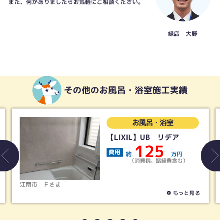
また、何かありましたらお気軽にご相談ください。
緑店 大野
その他のお風呂・浴室施工実績
お風呂・浴室
【LIXIL】UB リデア
125
費用
約
万円
（消費税、諸経費含む）
江南市
Ｆさま
もっと見る