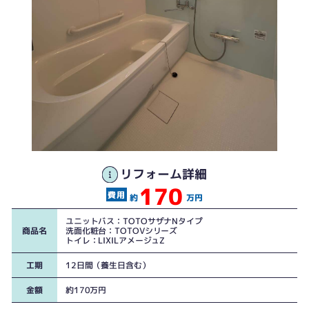
リフォーム詳細
170
浴槽も大きく、今後を意識した空間に
約
万円
ユニットバス：TOTOサザナNタイプ
商品名
洗面化粧台：TOTOVシリーズ
トイレ：LIXILアメージュZ
工期
12日間（養生日含む）
金額
約170万円