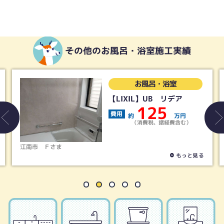
その他のお風呂・浴室施工実績
お風呂・浴室
LIXIL】UB リデア
【タカ
UB 
125
用
約
万円
費用
（消費税、諸経費含む）
約
稲沢市
Ｓさま
もっと見る