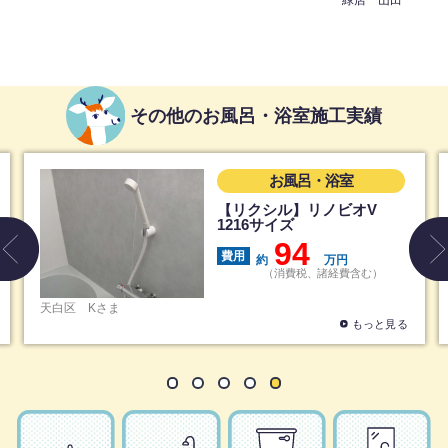
その他のお風呂・浴室施工実績
お風呂・浴室
【リクシル】リノビオV
シス
1216サイズ
ザナ
94
費用
費用
約
万円
（消費税、諸経費含む）
一宮市
Mさま
もっと見る