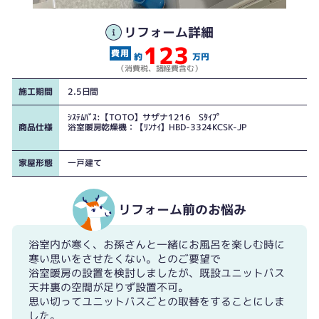
リフォーム詳細
123
約
万円
（消費税、諸経費含む）
施工期間
2.5日間
ｼｽﾃﾑﾊﾞｽ:【TOTO】サザナ1216 Sﾀｲﾌﾟ
商品仕様
浴室暖房乾燥機：【ﾘﾝﾅｲ】HBD-3324KCSK-JP
家屋形態
一戸建て
リフォーム前のお悩み
浴室内が寒く、お孫さんと一緒にお風呂を楽しむ時に
寒い思いをさせたくない。とのご要望で
浴室暖房の設置を検討しましたが、既設ユニットバス
天井裏の空間が足りず設置不可。
思い切ってユニットバスごとの取替をすることにしま
した。