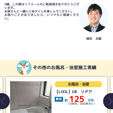
A様、この度はリフォームのご相談頂きありがとうござ
います。
お孫さんと一緒に入浴タイムを楽しんでください。
お困りごとがありましたら、いつでもご相談くださ
い。
緑店 北脇
その他のお風呂・浴室施工実績
お風呂・浴室
LIXIL】UB リデア
【タ
UB 
125
費用
約
万円
費用
（消費税、諸経費含む）