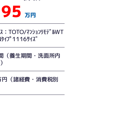
95
万円
ﾞｽ：TOTO/ﾏﾝｼｮﾝﾘﾓﾃﾞﾙWT
Nﾀｲﾌﾟ1116ｻｲｽﾞ
間（養生期間・洗面所内
む）
万円（諸経費・消費税別