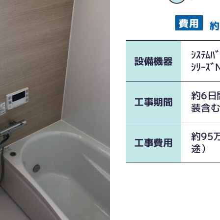
約
ｼｽﾃﾑﾊ
設備機器
ｼﾘｰｽﾞ
約6日
工事期間
装含
約95
工事費用
途）