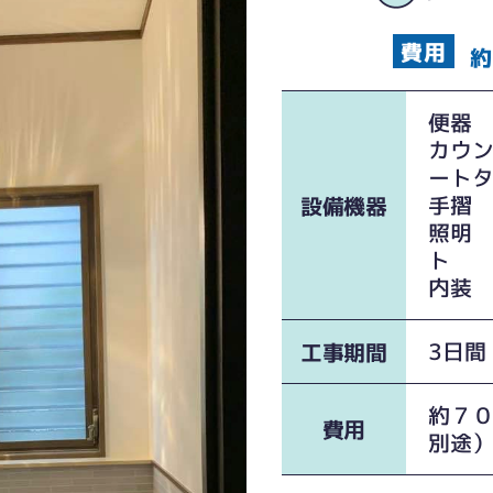
約
便器 
カウン
ート
手摺 
設備機器
照明 
ト
内装 
3日間
工事期間
約７
費用
別途