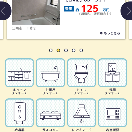
125
費用
約
万円
（消費税、諸経費含む）
ま
稲沢市
Ｓさま
もっと見る
キッチン
お風呂
トイレ
洗面
リフォーム
リフォーム
リフォーム
リフォーム
給湯器
ガスコンロ
レンジフード
浴室暖房