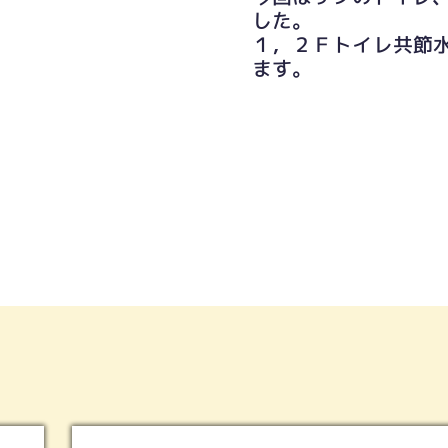
した。
１，２Ｆトイレ共節
ます。