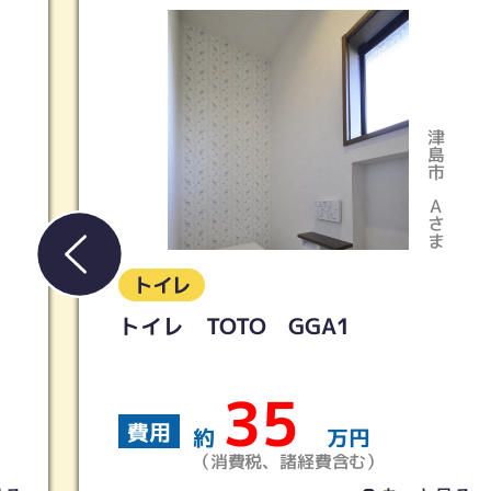
春
津島市
Aさま
T
トイレ
LIXIL／アメージュ便器リトイ
＋シャワートイレKB
19
費用
約
万円
（消費税、諸経費含む）