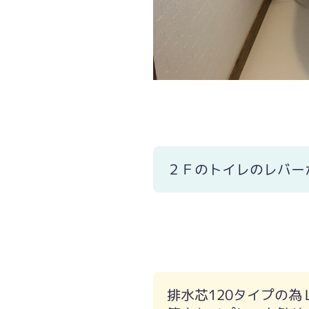
２Ｆのトイレのレバー
排水芯120タイプの