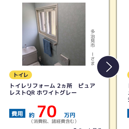
多治見市
Kさま
トイレ
トイレリフォーム 【TOTO】ピ
ュアレストQR ウォシュレットS
シリーズ
40
費用
約
万円
（消費税、諸経費含む）