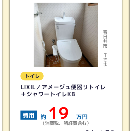
日井市
多治見市
さま
Iさま
トイレ
レ
トイレリフォーム 2ヵ所 ピュア
レストQR ホワイトグレー
70
費用
約
万円
（消費税、諸経費含む）