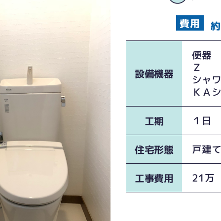
約
便器
Ｚ
設備機器
シャ
ＫＡ
１日
工期
戸建
住宅形態
21万
工事費用