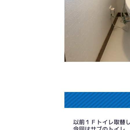
以前１Ｆトイレ取替
今回はサブのトイレ